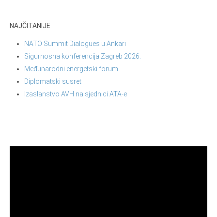
NAJČITANIJE
NATO Summit Dialogues u Ankari
Sigurnosna konferencija Zagreb 2026.
Međunarodni energetski forum
Diplomatski susret
Izaslanstvo AVH na sjednici ATA-e
Reproduktor
videozapisa