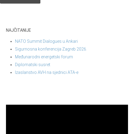
NAJČITANIJE
NATO Summit Dialogues u Ankari
Sigurnosna konferencija Zagreb 2026.
Međunarodni energetski forum
Diplomatski susret
Izaslanstvo AVH na sjednici ATA-e
Reproduktor
videozapisa