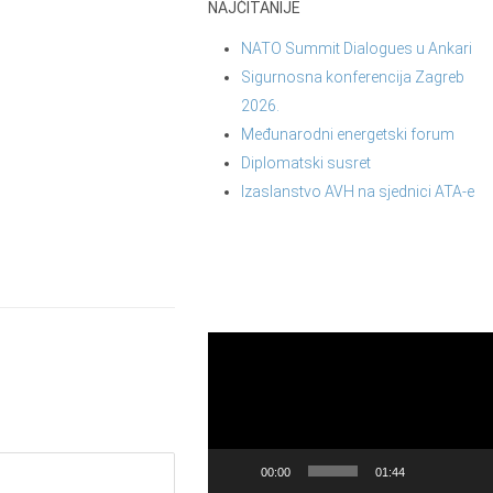
NAJČITANIJE
NATO Summit Dialogues u Ankari
Sigurnosna konferencija Zagreb
2026.
Međunarodni energetski forum
Diplomatski susret
Izaslanstvo AVH na sjednici ATA-e
Reproduktor
videozapisa
00:00
01:44