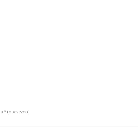
sa
* (obavezno)