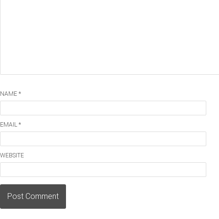
NAME *
EMAIL *
WEBSITE
Post Comment