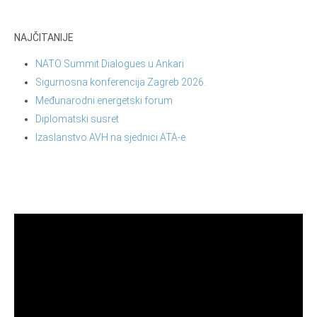
NAJČITANIJE
NATO Summit Dialogues u Ankari
Sigurnosna konferencija Zagreb 2026.
Međunarodni energetski forum
Diplomatski susret
Izaslanstvo AVH na sjednici ATA-e
Reproduktor
videozapisa