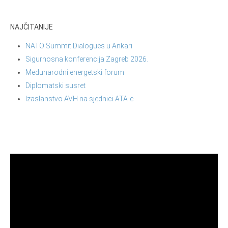
NAJČITANIJE
NATO Summit Dialogues u Ankari
Sigurnosna konferencija Zagreb 2026.
Međunarodni energetski forum
Diplomatski susret
Izaslanstvo AVH na sjednici ATA-e
Reproduktor
videozapisa