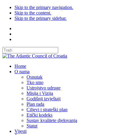
Skip to the primary navigation.
Skip to the content.
Skip to the primary sidebar.
Home
O nama
Osnutak
Tko smo
Ustrojstvo udruge
Misija i Vizija
Godišnji izvještaji
Plan rada
Ciljevi i strateški plan
Etički kodeks
Sustav kvalitete djelovanja
Statut
Vijesti