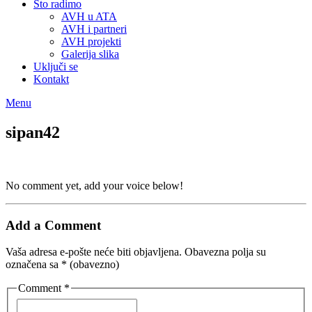
Što radimo
AVH u ATA
AVH i partneri
AVH projekti
Galerija slika
Uključi se
Kontakt
Menu
sipan42
No comment yet, add your voice below!
Add a Comment
Vaša adresa e-pošte neće biti objavljena.
Obavezna polja su
označena sa
* (obavezno)
Comment *