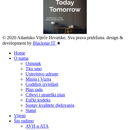
© 2020 Atlantsko Vijeće Hrvatske, Sva prava pridržana.
design &
development by
Blackstar IT
★
Home
O nama
Osnutak
Tko smo
Ustrojstvo udruge
Misija i Vizija
Godišnji izvještaji
Plan rada
Ciljevi i strateški plan
Etički kodeks
Sustav kvalitete djelovanja
Statut
Vijesti
Što radimo
AVH u ATA