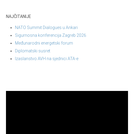
NAJČITANIJE
NATO Summit Dialogues u Ankari
Sigurnosna konferencija Zagreb 2026.
Međunarodni energetski forum
Diplomatski susret
Izaslanstvo AVH na sjednici ATA-e
Reproduktor
videozapisa